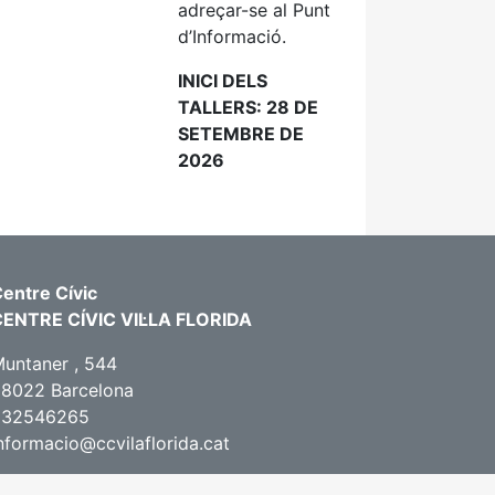
adreçar-se al Punt
d’Informació.
INICI DELS
TALLERS: 28 DE
SETEMBRE DE
2026
entre Cívic
CENTRE CÍVIC VIL·LA FLORIDA
untaner , 544
8022 Barcelona
932546265
nformacio@ccvilaflorida.cat