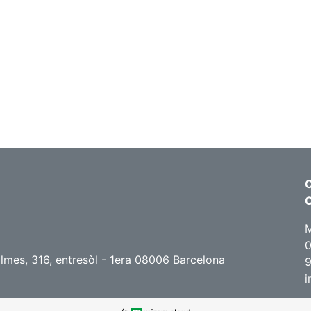
C
M
0
lmes, 316, entresòl - 1era 08006 Barcelona
i