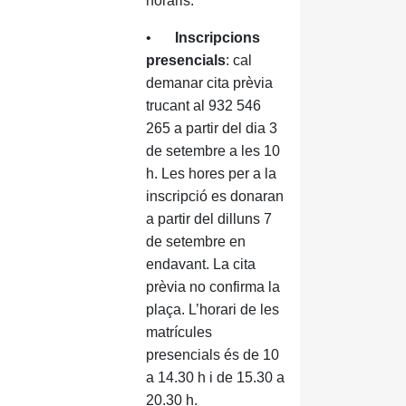
horaris:
•
Inscripcions
presencials
: cal
demanar cita prèvia
trucant al 932 546
265 a partir del dia 3
de setembre a les 10
h. Les hores per a la
inscripció es donaran
a partir del dilluns 7
de setembre en
endavant. La cita
prèvia no confirma la
plaça. L’horari de les
matrícules
presencials és de 10
a 14.30 h i de 15.30 a
20.30 h.