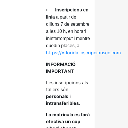
•
Inscripcions en
línia
a partir de
dilluns 7 de setembre
a les 10 h, en horari
ininterromput i mentre
quedin places, a
https://vflorida.inscripcionscc.com
INFORMACIÓ
IMPORTANT
Les inscripcions als
tallers són
personals i
intransferibles
.
La matrícula es farà
efectiva un cop