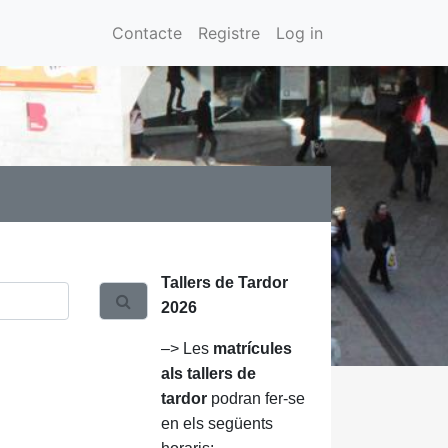
Contacte
Registre
Log in
Tallers de Tardor
2026
–> Les
matrícules
als tallers de
tardor
podran fer-se
en els següents