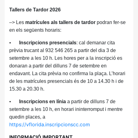
Tallers de Tardor 2026
–> Les
matrícules als tallers de tardor
podran fer-se
en els següents horaris:
•
Inscripcions presencials
: cal demanar cita
prèvia trucant al 932 546 265 a partir del dia 3 de
setembre a les 10 h. Les hores per a la inscripció es
donaran a partir del dilluns 7 de setembre en
endavant. La cita prèvia no confirma la plaça. L’horari
de les matrícules presencials és de 10 a 14.30 h i de
15.30 a 20.30 h.
•
Inscripcions en línia
a partir de dilluns 7 de
setembre a les 10 h, en horari ininterromput i mentre
quedin places, a
https://vflorida.inscripcionscc.com
INFORMACIÓ IMPORTANT