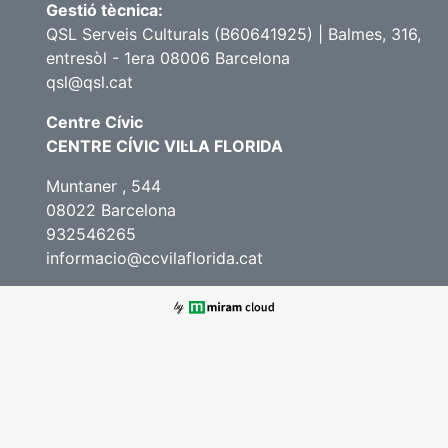
Gestió tècnica:
QSL Serveis Culturals (B60641925) | Balmes, 316,
entresòl - 1era 08006 Barcelona
qsl@qsl.cat
Centre Cívic
CENTRE CÍVIC VIL·LA FLORIDA
Muntaner , 544
08022 Barcelona
932546265
informacio@ccvilaflorida.cat